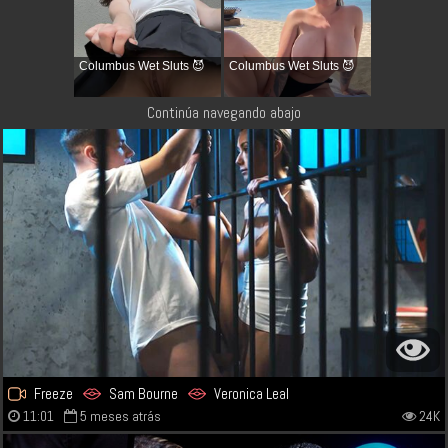
Columbus Wet Sluts 😈
Columbus Wet Sluts 😈
Continúa navegando abajo
Freeze
Sam Bourne
Veronica Leal
11:01
5 meses atrás
24K