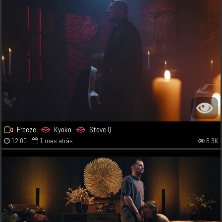
Freeze
Kyoko
Steve Q
12:00
1 mes atrás
6.3K