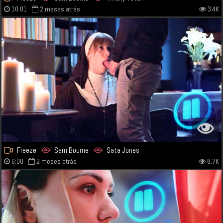
10:01
2 meses atrás
3.4K
Freeze
Sam Bourne
Sata Jones
6:00
2 meses atrás
8.7K