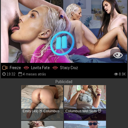
Freeze
Lovita Fate
Stacy Cruz
19:32
4 meses atrás
8.9K
Publicidad
Emily (49) 🍑 Columbus
Columbus Wet Sluts 😈