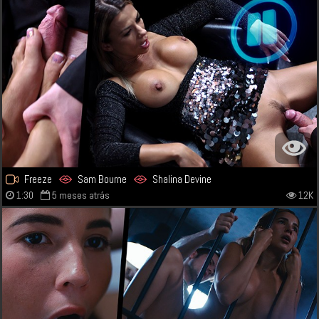
Freeze
Sam Bourne
Shalina Devine
1:30
5 meses atrás
12K