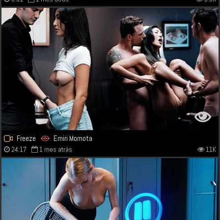
Freeze
Emiri Momota
24:17
1 mes atrás
11K