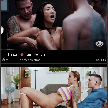
Freeze
Emiri Momota
5:00
3 semanas atrás
9.1K