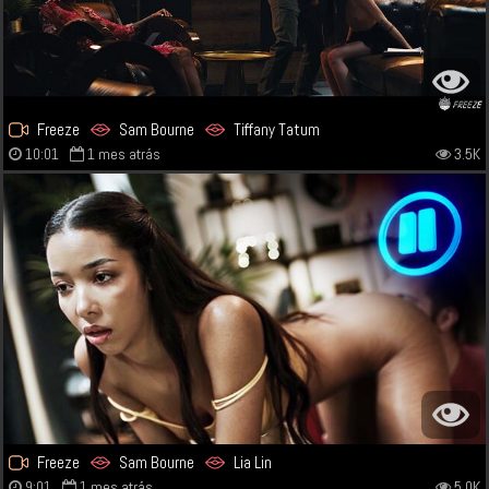
Freeze
Sam Bourne
Tiffany Tatum
10:01
1 mes atrás
3.5K
Freeze
Sam Bourne
Lia Lin
9:01
1 mes atrás
5.0K