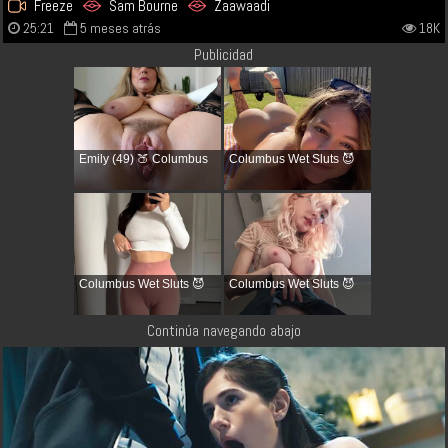
Freeze
Sam Bourne
Zaawaadi
25:21
5 meses atrás
18K
Publicidad
Emily (49) 🍑 Columbus
Columbus Wet Sluts 😈
Columbus Wet Sluts 😈
Columbus Wet Sluts 😈
Continúa navegando abajo