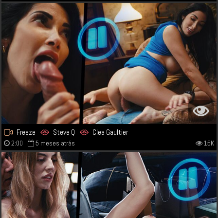
Freeze
Steve Q
Clea Gaultier
2:00
5 meses atrás
15K