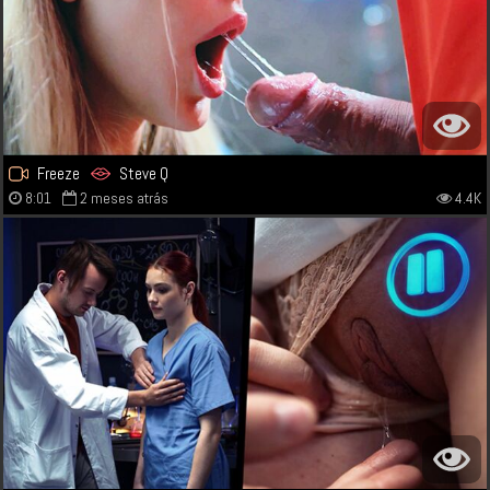
Freeze
Steve Q
8:01
2 meses atrás
4.4K