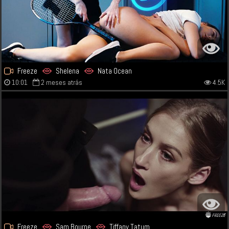
Freeze
Shelena
Nata Ocean
10:01
2 meses atrás
4.5K
Freeze
Sam Bourne
Tiffany Tatum