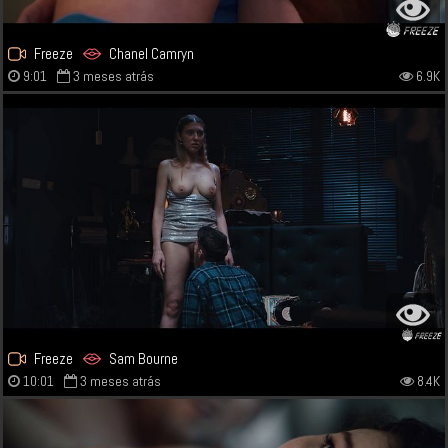
Freeze
Chanel Camryn
9:01
3 meses atrás
6.9K
Freeze
Sam Bourne
10:01
3 meses atrás
8.4K