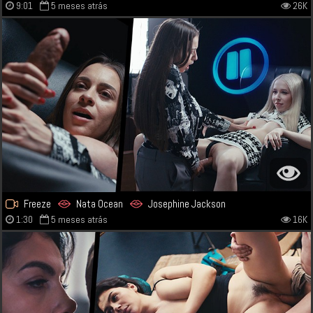
9:01
5 meses atrás
26K
Freeze
Nata Ocean
Josephine Jackson
1:30
5 meses atrás
16K