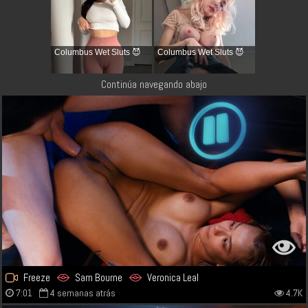
Columbus Wet Sluts 😈
Columbus Wet Sluts 😈
Continúa navegando abajo
Freeze
Sam Bourne
Veronica Leal
7:01
4 semanas atrás
4.7K