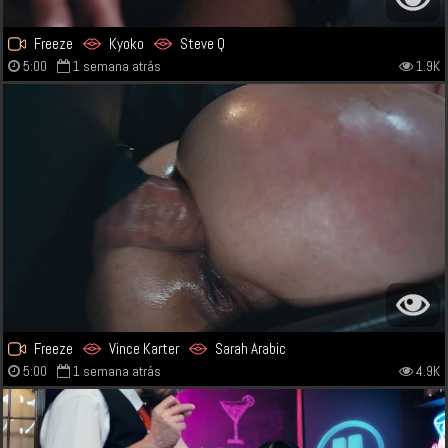
Freeze
Kyoko
Steve Q
5:00
1 semana atrás
1.9K
Freeze
Vince Karter
Sarah Arabic
5:00
1 semana atrás
4.9K