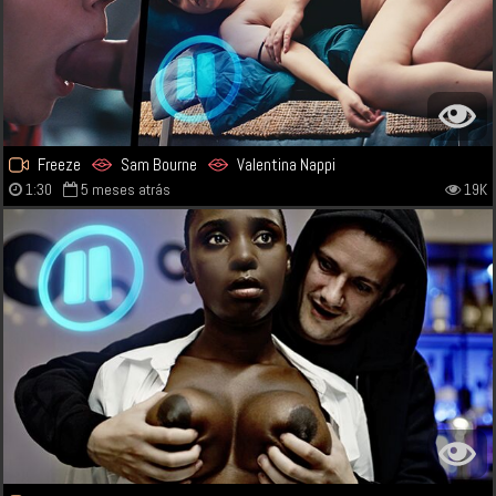
Freeze
Sam Bourne
Valentina Nappi
1:30
5 meses atrás
19K