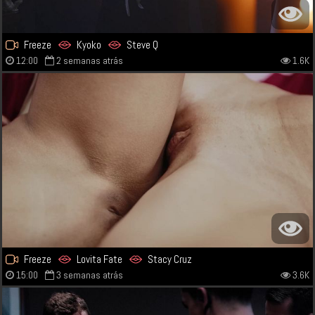
Freeze
Kyoko
Steve Q
12:00
2 semanas atrás
1.6K
Freeze
Lovita Fate
Stacy Cruz
15:00
3 semanas atrás
3.6K