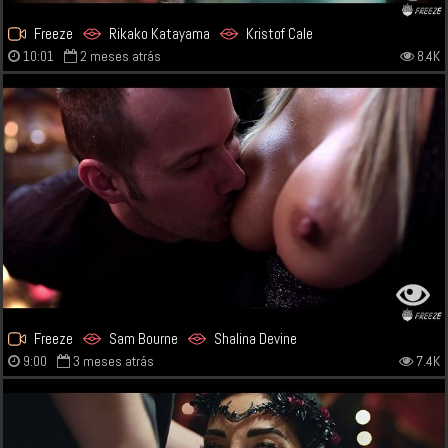
Freeze
Rikako Katayama
Kristof Cale
10:01
2 meses atrás
8.4K
Freeze
Sam Bourne
Shalina Devine
9:00
3 meses atrás
7.4K