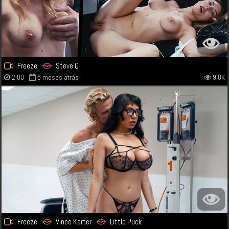
Freeze
Steve Q
2:00
5 meses atrás
9.0K
Freeze
Vince Karter
Little Puck