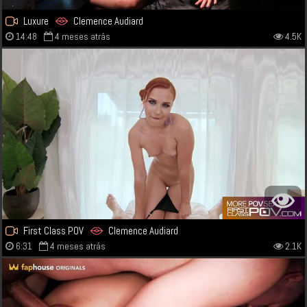
Luxure
Clemence Audiard
14:48
4 meses atrás
4.5K
First Class POV
Clemence Audiard
6:31
4 meses atrás
2.1K