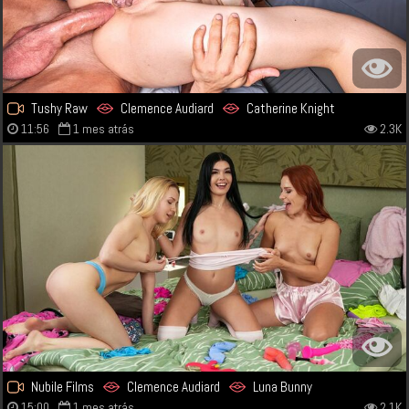
Tushy Raw
Clemence Audiard
Catherine Knight
11:56
1 mes atrás
2.3K
Nubile Films
Clemence Audiard
Luna Bunny
15:00
1 mes atrás
2.1K