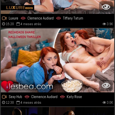
Luxure
Clemence Audiard
Tiffany Tatum
15:20
4 meses atrás
3.9K
Sexy Hub
Clemence Audiard
Katy Rose
12:30
4 meses atrás
3.0K