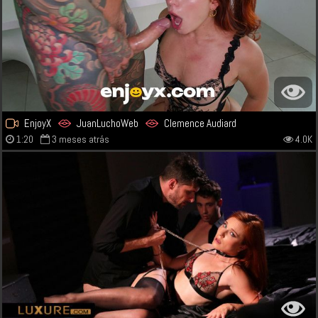
EnjoyX
JuanLuchoWeb
Clemence Audiard
1:20
3 meses atrás
4.0K