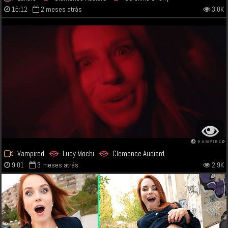
15:12
2 meses atrás
3.0K
Vampired
Lucy Mochi
Clemence Audiard
9:01
3 meses atrás
2.9K