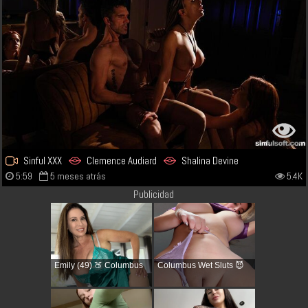
Sinful XXX
Clemence Audiard
Shalina Devine
5:59
5 meses atrás
5.4K
Publicidad
Emily (49) 🍑 Columbus
Columbus Wet Sluts 😈