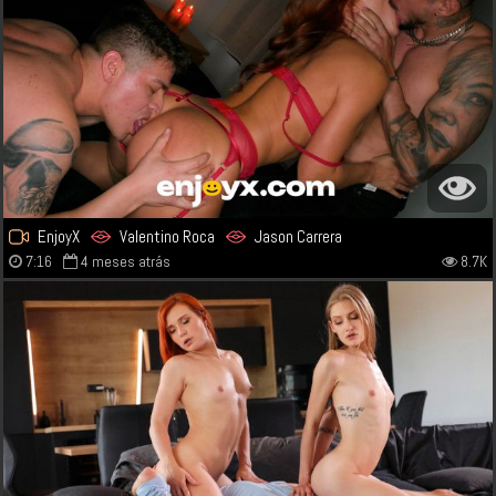
EnjoyX
Valentino Roca
Jason Carrera
7:16
4 meses atrás
8.7K