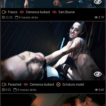
Freeze
Clemence Audiard
Sam Bourne
11:01
4 meses atrás
9.7K
Parasited
Clemence Audiard
Octokuro model
6:01
4 meses atrás
8.4K