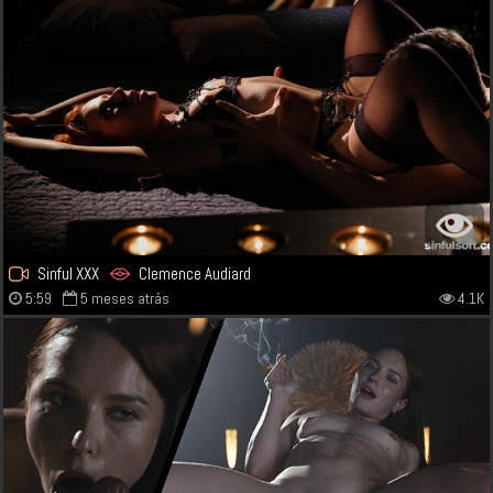
Sinful XXX
Clemence Audiard
5:59
5 meses atrás
4.1K