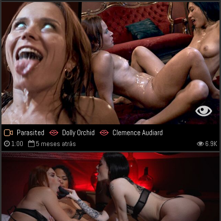
Parasited
Dolly Orchid
Clemence Audiard
1:00
5 meses atrás
6.9K