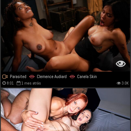
Parasited
Clemence Audiard
Canela Skin
8:01
1 mes atrás
3.0K