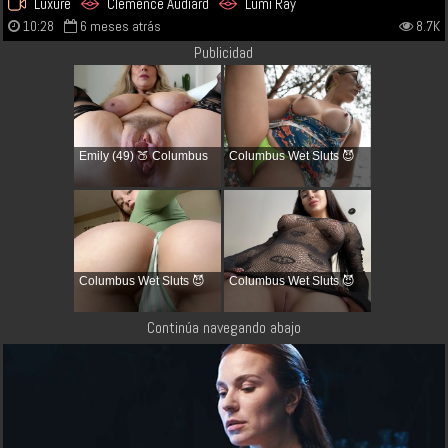
Luxure
Clemence Audiard
Lumi Ray
10:28
6 meses atrás
8.7K
Publicidad
Emily (49) 🍑 Columbus
Columbus Wet Sluts 😈
Columbus Wet Sluts 😈
Columbus Wet Sluts 😈
Continúa navegando abajo