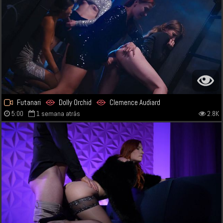
Futanari
Dolly Orchid
Clemence Audiard
5:00
1 semana atrás
2.8K