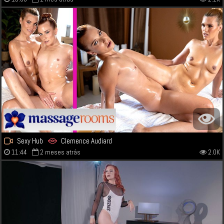
Sexy Hub
Clemence Audiard
11:44
2 meses atrás
2.0K