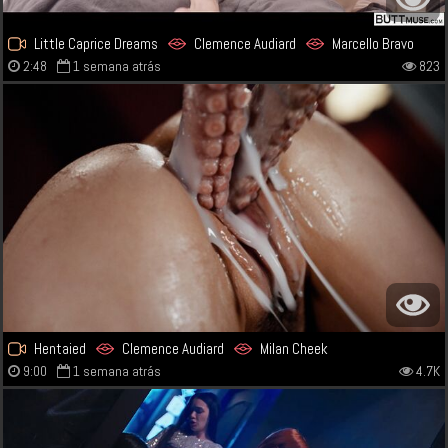
Little Caprice Dreams
Clemence Audiard
Marcello Bravo
2:48
1 semana atrás
823
Hentaied
Clemence Audiard
Milan Cheek
9:00
1 semana atrás
4.7K