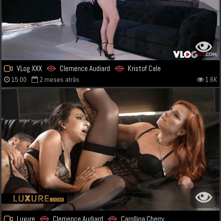
VLog XXX
Clemence Audiard
Kristof Cale
15:00
2 meses atrás
1.6K
Luxure
Clemence Audiard
Carollina Cherry