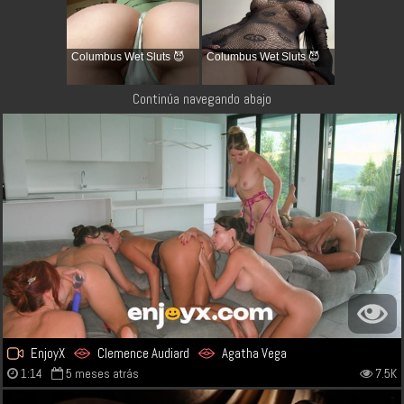
Columbus Wet Sluts 😈
Columbus Wet Sluts 😈
Continúa navegando abajo
EnjoyX
Clemence Audiard
Agatha Vega
1:14
5 meses atrás
7.5K