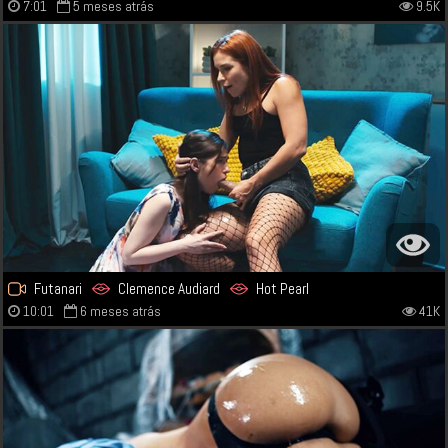
7:01
5 meses atrás
9.5K
Futanari
Clemence Audiard
Hot Pearl
10:01
6 meses atrás
41K