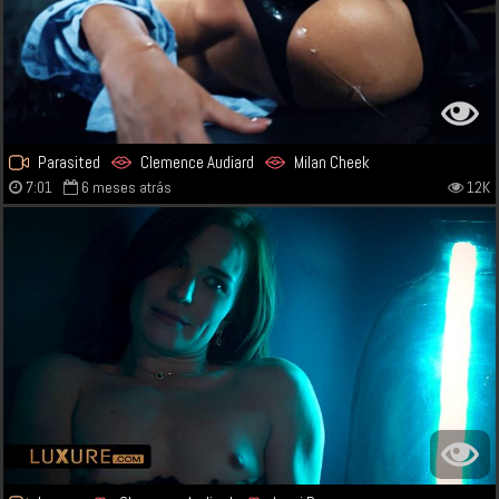
Parasited
Clemence Audiard
Milan Cheek
7:01
6 meses atrás
12K