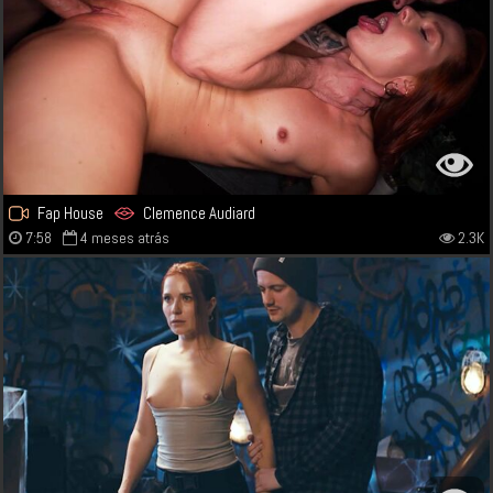
Fap House
Clemence Audiard
7:58
4 meses atrás
2.3K