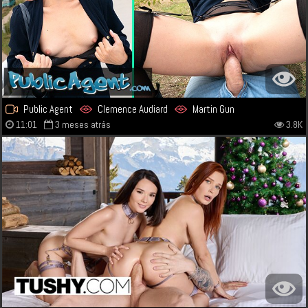
Public Agent
Clemence Audiard
Martin Gun
11:01
3 meses atrás
3.8K