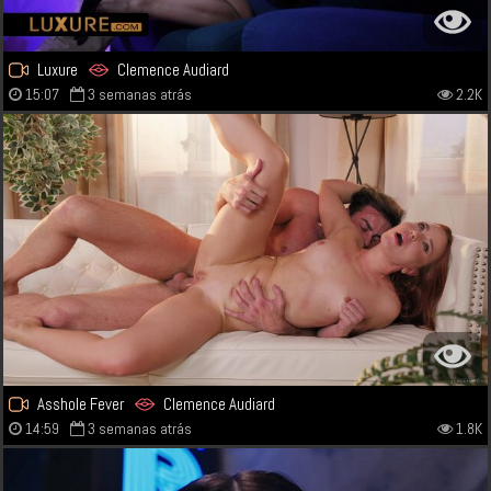
Luxure
Clemence Audiard
15:07
3 semanas atrás
2.2K
Asshole Fever
Clemence Audiard
14:59
3 semanas atrás
1.8K