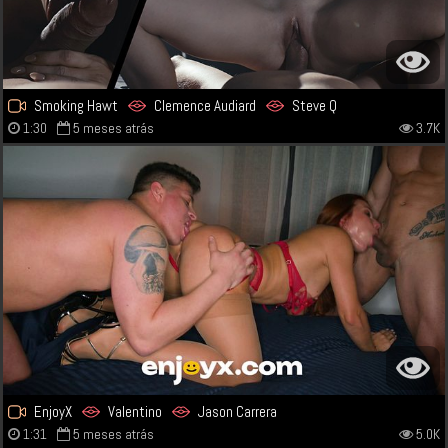
Smoking Hawt
Clemence Audiard
Steve Q
1:30
5 meses atrás
3.7K
EnjoyX
Valentino
Jason Carrera
1:31
5 meses atrás
5.0K