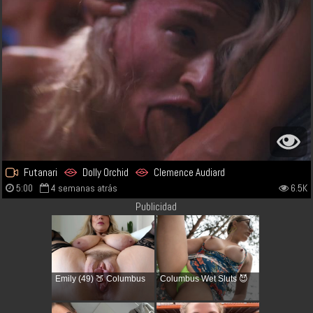
Futanari
Dolly Orchid
Clemence Audiard
5:00
4 semanas atrás
6.5K
Publicidad
Emily (49) 🍑 Columbus
Columbus Wet Sluts 😈