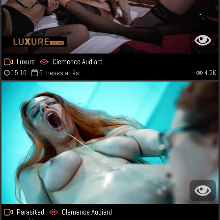
Luxure
Clemence Audiard
15:10
5 meses atrás
4.2K
Parasited
Clemence Audiard