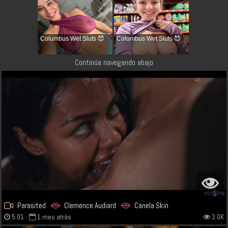
Columbus Wet Sluts 😈
Columbus Wet Sluts 😈
Continúa navegando abajo
Parasited
Clemence Audiard
Canela Skin
5:01
1 mes atrás
3.0K