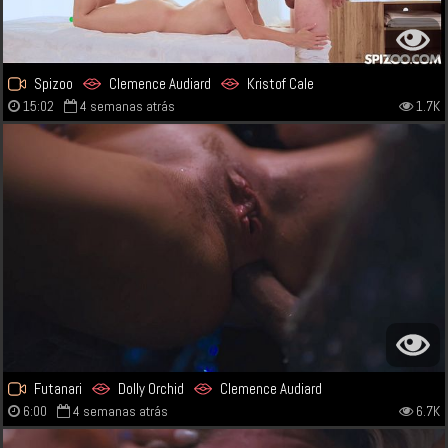
Spizoo
Clemence Audiard
Kristof Cale
15:02
4 semanas atrás
1.7K
Futanari
Dolly Orchid
Clemence Audiard
6:00
4 semanas atrás
6.7K