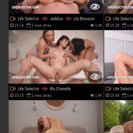
Life Selector
Jadilica
Lily Blossom
Life Select
15:14
1 mes atrás
1.4K
15:18
1 m
Life Selector
Blu Chanelle
Life Select
15:13
1 mes atrás
1.4K
15:08
1 m