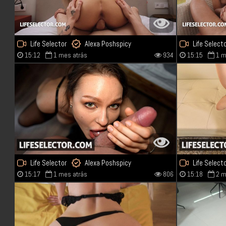
Life Selector
Alexa Poshspicy
Life Select
15:12
1 mes atrás
934
15:15
1 m
Life Selector
Alexa Poshspicy
Life Select
15:17
1 mes atrás
806
15:18
2 m