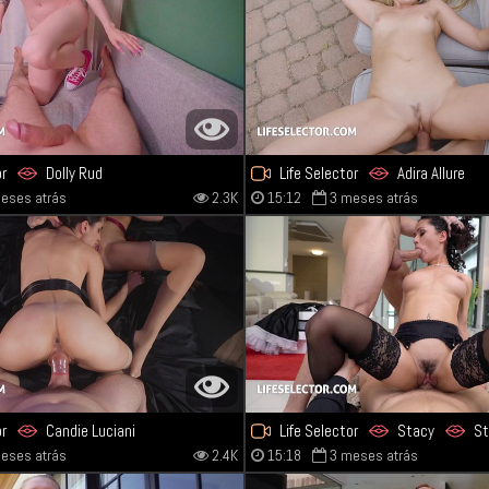
or
Dolly Rud
Life Selector
Adira Allure
eses atrás
2.3K
15:12
3 meses atrás
or
Candie Luciani
Life Selector
Stacy
St
eses atrás
2.4K
15:18
3 meses atrás
a