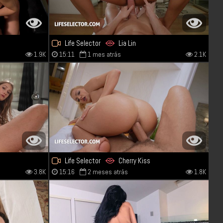
Life Selector
Lia Lin
1.9K
15:11
1 mes atrás
2.1K
Life Selector
Cherry Kiss
3.8K
15:16
2 meses atrás
1.8K