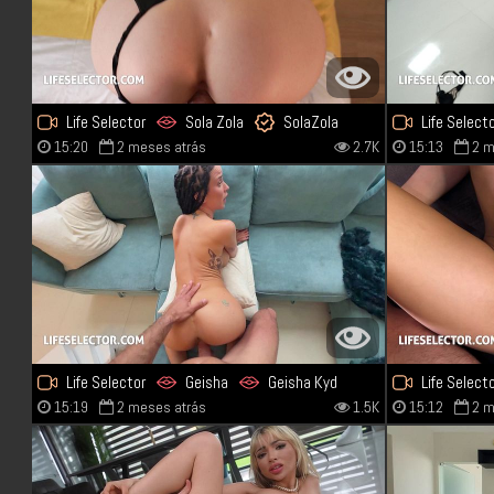
Life Selector
Sola Zola
SolaZola
Life Select
15:20
2 meses atrás
2.7K
15:13
2 m
Life Selector
Geisha
Geisha Kyd
Life Select
15:19
2 meses atrás
1.5K
15:12
2 m