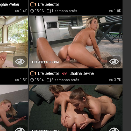
ophie Weber
Life Selector
1.4K
15:16
1 semana atrás
1.0K
Life Selector
Shalina Devine
1.5K
15:14
3 semanas atrás
3.7K