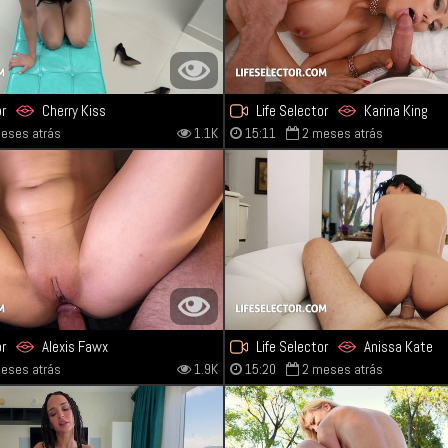
or
Cherry Kiss
Life Selector
Karina King
eses atrás
1.1K
15:11
2 meses atrás
or
Alexis Fawx
Life Selector
Anissa Kate
eses atrás
1.9K
15:20
2 meses atrás