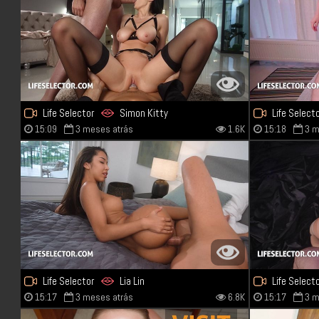
Life Selector
Simon Kitty
Life Select
15:09
3 meses atrás
1.6K
15:18
3 m
Life Selector
Lia Lin
Life Select
15:17
3 meses atrás
6.8K
15:17
3 m
Agatha Veg