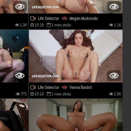
Life Selector
Megan Murkovski
1.3K
15:15
1 mes atrás
1.1K
Life Selector
Vanna Bardot
771
15:14
1 mes atrás
1.5K