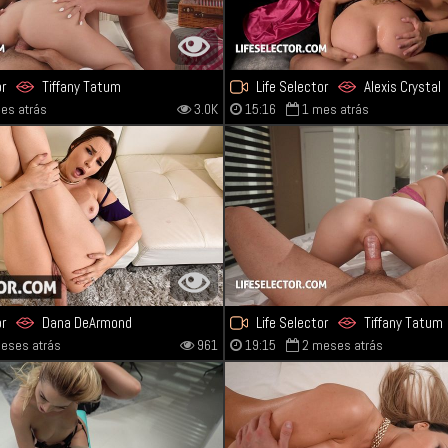
or
Tiffany Tatum
Life Selector
Alexis Crystal
es atrás
3.0K
15:16
1 mes atrás
Cherry Kiss
or
Dana DeArmond
Life Selector
Tiffany Tatum
eses atrás
961
19:15
2 meses atrás