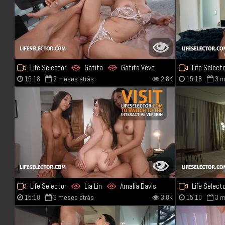
Life Selector
Gatita
Gatita Veve
Life Select
15:18
2 meses atrás
2.8K
15:18
3 m
Life Selector
Lia Lin
Amalia Davis
Life Select
15:18
3 meses atrás
3.8K
15:10
3 m