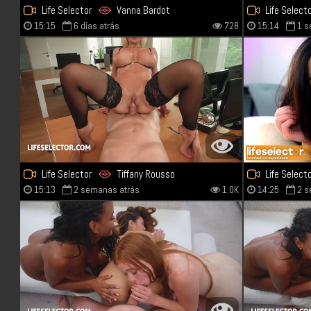
Life Selector
Vanna Bardot
Life Select
15:15
6 días atrás
728
15:14
1 s
Life Selector
Tiffany Rousso
Life Select
15:13
2 semanas atrás
1.0K
14:25
2 s