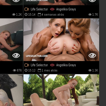
Life Selector
Angelika Grays
1.2K
15:14
4 semanas atrás
1.7K
Alexis Crystal
Life Selector
Angelika Grays
876
15:12
1 mes atrás
1.3K
Cherry Kiss