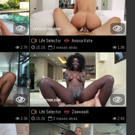
Life Selector
Anissa Kate
2.7K
15:20
3 meses atrás
1.9K
Life Selector
Zaawaadi
2.0K
15:20
3 meses atrás
2.6K