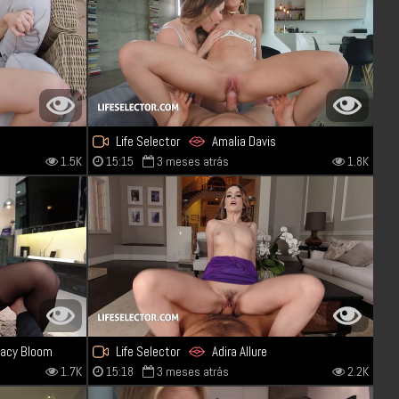
Life Selector
Amalia Davis
1.5K
15:15
3 meses atrás
1.8K
Angelika Grays
acy Bloom
Life Selector
Adira Allure
1.7K
15:18
3 meses atrás
2.2K
Kimmy Granger