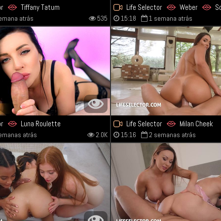
or
Tiffany Tatum
Life Selector
Weber
S
emana atrás
535
15:18
1 semana atrás
or
Luna Roulette
Life Selector
Milan Cheek
emanas atrás
2.0K
15:16
2 semanas atrás