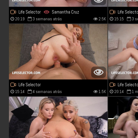
Life Selector
Samantha Cruz
Life Select
20:19
3 semanas atrás
2.5K
15:15
3 s
Lya Cutie
Lya Cutie
Life Selector
Life Select
15:14
4 semanas atrás
1.5K
20:14
1 m