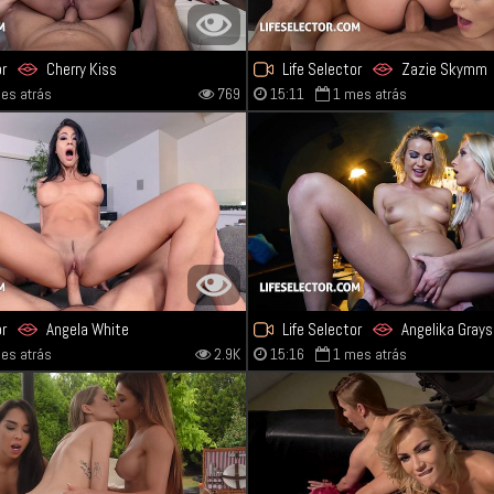
or
Cherry Kiss
Life Selector
Zazie Skymm
es atrás
769
15:11
1 mes atrás
Angelika Grays
or
Angela White
Life Selector
Angelika Grays
es atrás
2.9K
15:16
1 mes atrás
Cherry Kiss