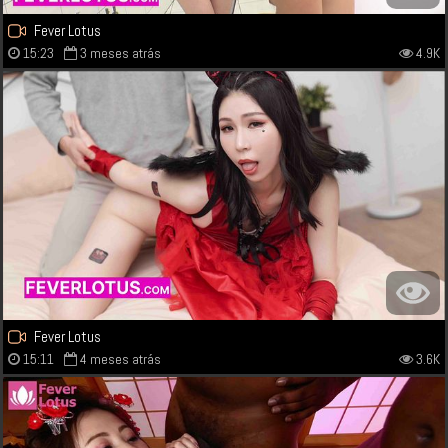
Fever Lotus
15:23
3 meses atrás
4.9K
Fever Lotus
15:11
4 meses atrás
3.6K