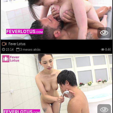
Fever Lotus
15:14
3 meses atrás
8.4K