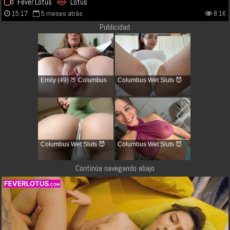
Fever Lotus
Lotus
15:17
5 meses atrás
8.1K
Publicidad
Emily (49) 🍑 Columbus
Columbus Wet Sluts 😈
Columbus Wet Sluts 😈
Columbus Wet Sluts 😈
Continúa navegando abajo