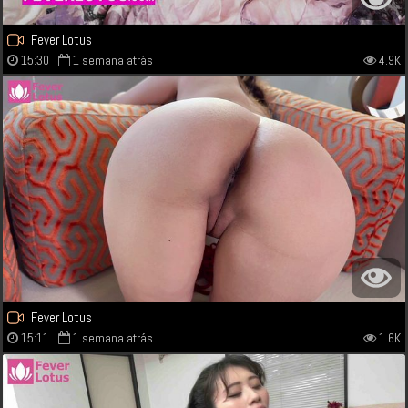
Fever Lotus
15:30
1 semana atrás
4.9K
Fever Lotus
15:11
1 semana atrás
1.6K