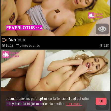
Fever Lotus
15:19
5 meses atrás
11K
Usamos cookies para optimizar la funcionalidad del sitio
OK
y darte la mejor experiencia posible.
Leer más...