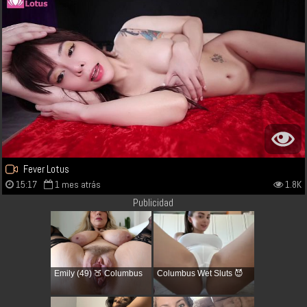
Fever Lotus
15:17
1 mes atrás
1.8K
Publicidad
Emily (49) 🍑 Columbus
Columbus Wet Sluts 😈