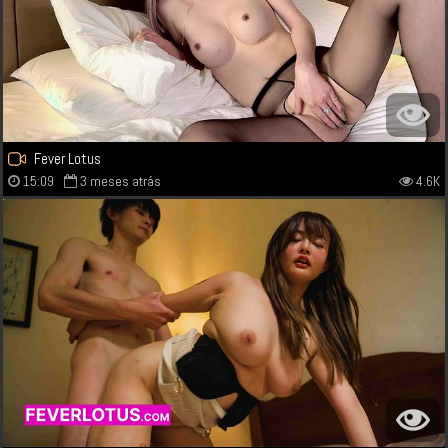
Fever Lotus
15:09
3 meses atrás
4.6K