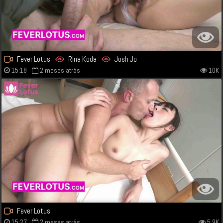
Fever Lotus
Rina Koda
Josh Jo
15:18
2 meses atrás
10K
Fever Lotus
15:27
2 meses atrás
5.9K