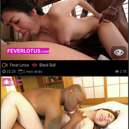
Fever Lotus
Black Bull
15:29
1 mes atrás
2.7K