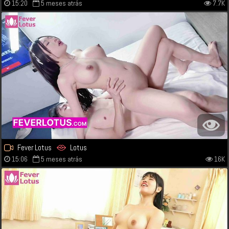
15:20
5 meses atrás
7.7K
Fever Lotus
Lotus
15:06
5 meses atrás
16K