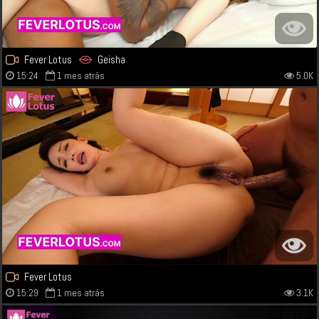
Fever Lotus
Geisha
15:24
1 mes atrás
5.0K
Fever Lotus
15:29
1 mes atrás
3.1K