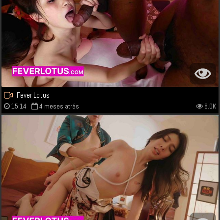
Fever Lotus
15:14
4 meses atrás
8.0K