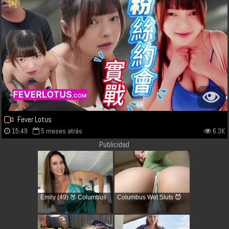
Fever Lotus
15:49
5 meses atrás
6.3K
Publicidad
Emily (49) 🍑 Columbus
Columbus Wet Sluts 😈