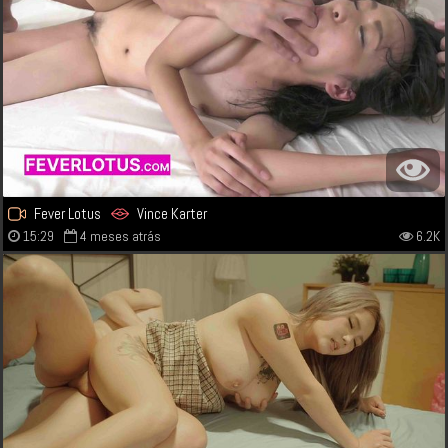
Fever Lotus
Vince Karter
15:29
4 meses atrás
6.2K