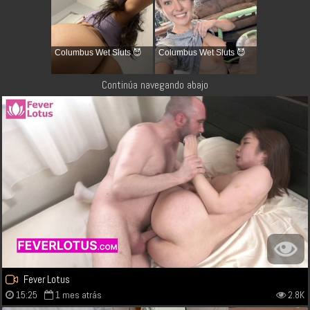
Columbus Wet Sluts 😈
Columbus Wet Sluts 😈
Continúa navegando abajo
Fever Lotus
15:25
1 mes atrás
2.8K