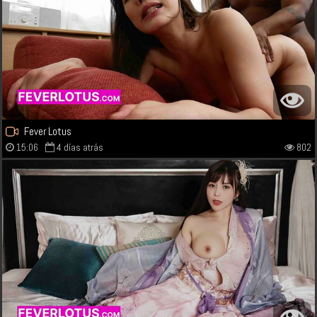
Fever Lotus
15:06
4 días atrás
802