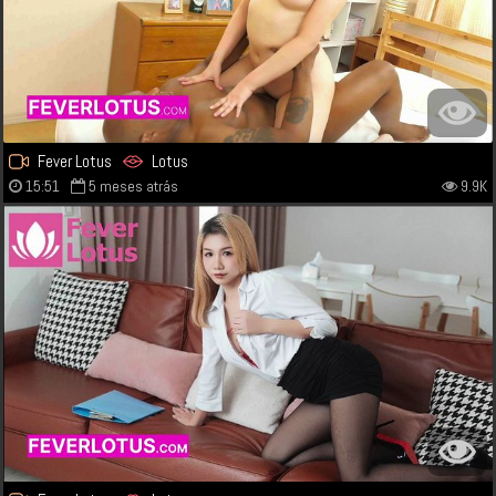
Fever Lotus
Lotus
15:51
5 meses atrás
9.9K