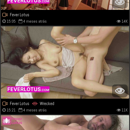
Fever Lotus
15:05
4 meses atrás
14K
Fever Lotus
Wrecked
15:21
4 meses atrás
11K