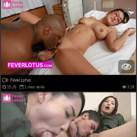
Fever Lotus
15:26
1 mes atrás
3.2K