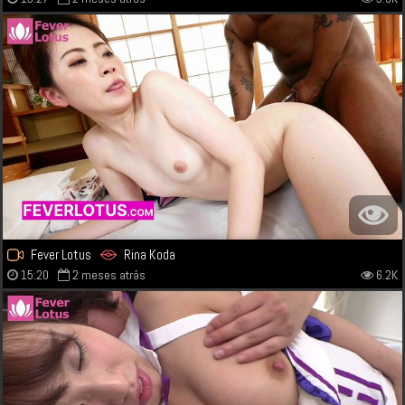
Fever Lotus
Rina Koda
15:20
2 meses atrás
6.2K