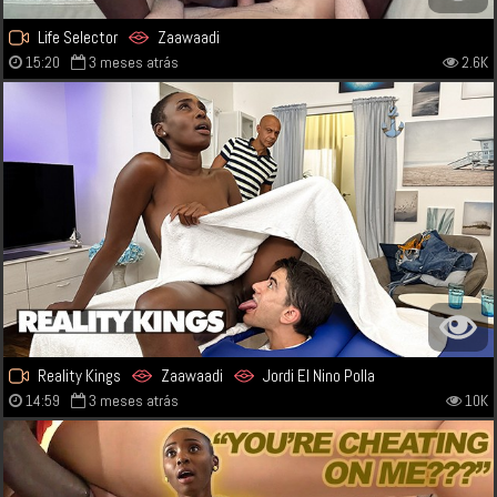
Life Selector
Zaawaadi
15:20
3 meses atrás
2.6K
Reality Kings
Zaawaadi
Jordi El Nino Polla
14:59
3 meses atrás
10K