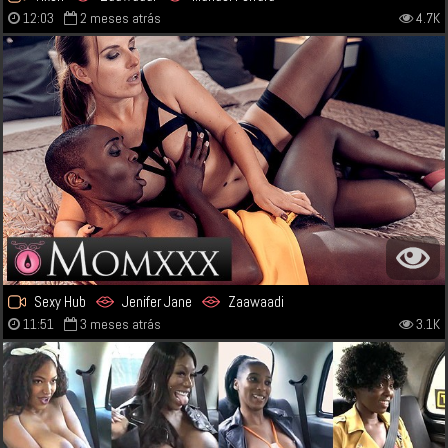
12:03
2 meses atrás
4.7K
Sexy Hub
Jenifer Jane
Zaawaadi
11:51
3 meses atrás
3.1K