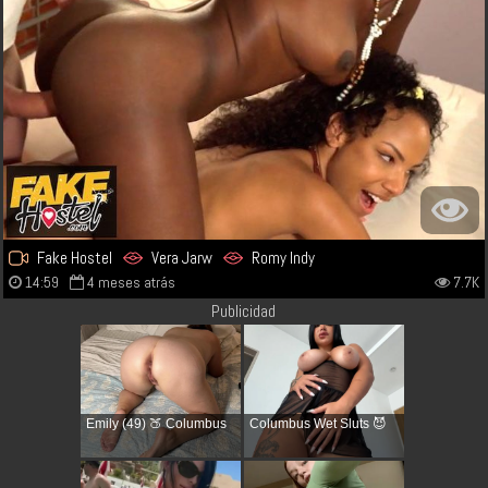
Fake Hostel
Vera Jarw
Romy Indy
14:59
4 meses atrás
7.7K
Publicidad
Emily (49) 🍑 Columbus
Columbus Wet Sluts 😈