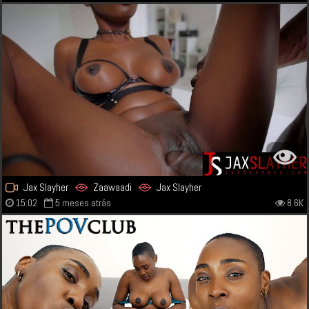
Jax Slayher
Zaawaadi
Jax Slayher
15:02
5 meses atrás
8.6K