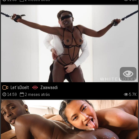
Let'sDoeIt
Zaawaadi
14:59
2 meses atrás
5.7K