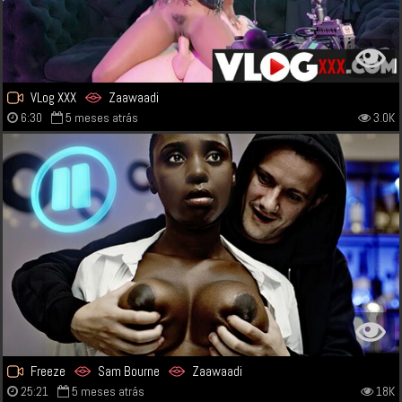
VLog XXX
Zaawaadi
6:30
5 meses atrás
3.0K
Freeze
Sam Bourne
Zaawaadi
25:21
5 meses atrás
18K