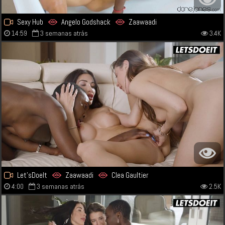
Sexy Hub
Angelo Godshack
Zaawaadi
14:59
3 semanas atrás
3.4K
Let'sDoeIt
Zaawaadi
Clea Gaultier
4:00
3 semanas atrás
2.5K