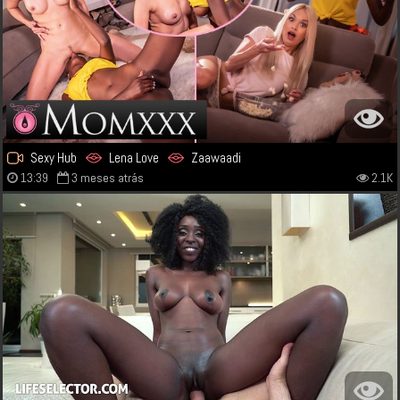
Sexy Hub
Lena Love
Zaawaadi
13:39
3 meses atrás
2.1K