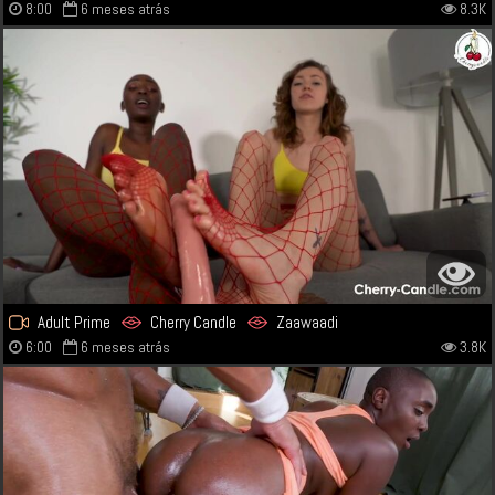
8:00
6 meses atrás
8.3K
Adult Prime
Cherry Candle
Zaawaadi
6:00
6 meses atrás
3.8K