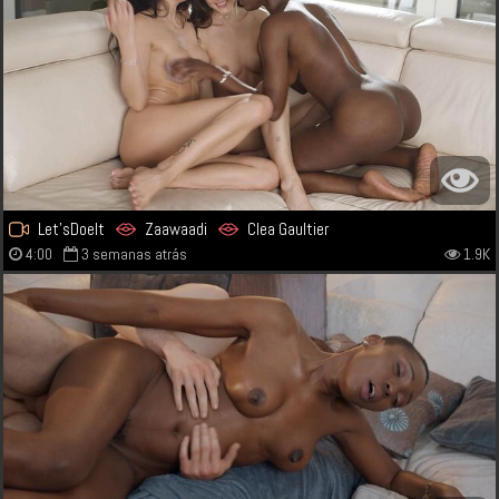
Let'sDoeIt
Zaawaadi
Clea Gaultier
4:00
3 semanas atrás
1.9K