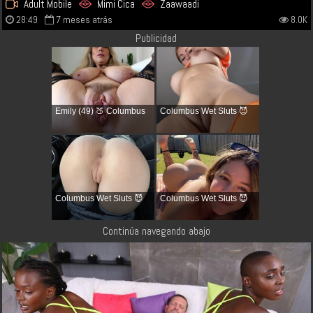
Adult Mobile
Mimi Cica
Zaawaadi
28:49
7 meses atrás
8.0K
Publicidad
Emily (49) 🍑 Columbus
Columbus Wet Sluts 😈
Columbus Wet Sluts 😈
Columbus Wet Sluts 😈
Continúa navegando abajo