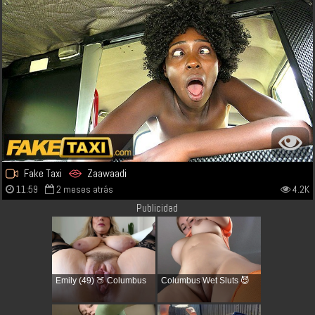
Fake Taxi
Zaawaadi
11:59
2 meses atrás
4.2K
Publicidad
Emily (49) 🍑 Columbus
Columbus Wet Sluts 😈