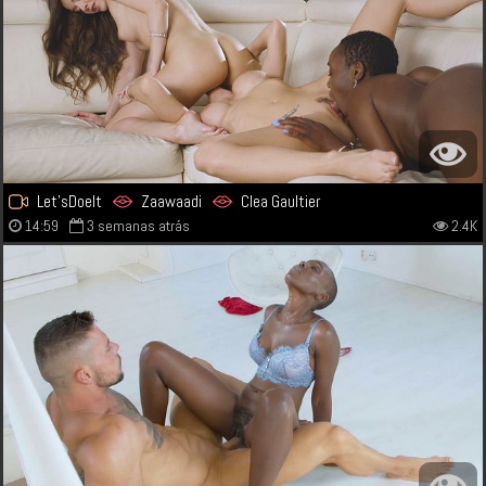
Let'sDoeIt
Zaawaadi
Clea Gaultier
14:59
3 semanas atrás
2.4K