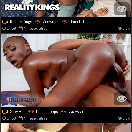
Reality Kings
Zaawaadi
Jordi El Nino Polla
14:59
4 meses atrás
8.6K
Sexy Hub
Darrell Deeps
Zaawaadi
14:59
4 meses atrás
6.5K