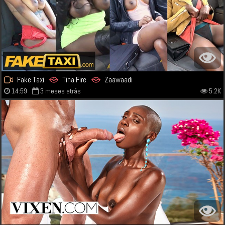
Fake Taxi
Tina Fire
Zaawaadi
14:59
3 meses atrás
5.2K