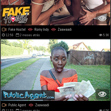
Fake Hostel
Romy Indy
Zaawaadi
12:56
2 meses atrás
5.9K
Public Agent
Zaawaadi
11:53
2 meses atrás
4.5K