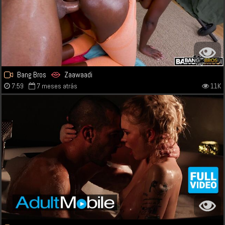
Bang Bros
Zaawaadi
7:59
7 meses atrás
11K