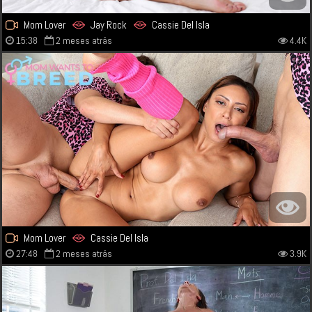
Mom Lover
Jay Rock
Cassie Del Isla
15:38
2 meses atrás
4.4K
Mom Lover
Cassie Del Isla
27:48
2 meses atrás
3.9K