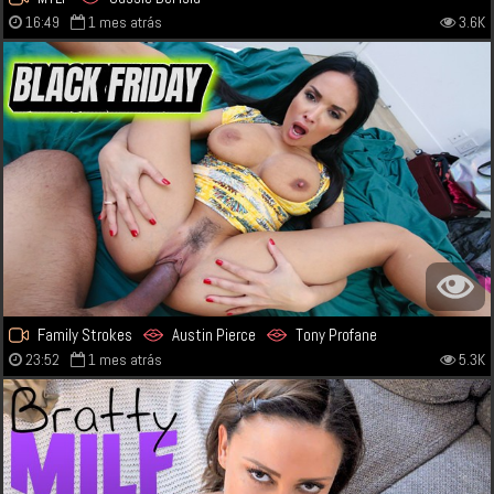
16:49
1 mes atrás
3.6K
Family Strokes
Austin Pierce
Tony Profane
23:52
1 mes atrás
5.3K