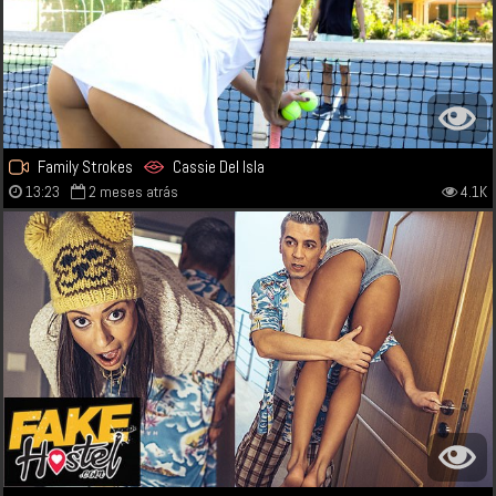
Family Strokes
Cassie Del Isla
13:23
2 meses atrás
4.1K