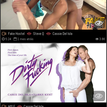
Fake Hostel
Steve Q
Cassie Del Isla
5:24
1 mes atrás
3.8K
MYLF
Cassie Del Isla