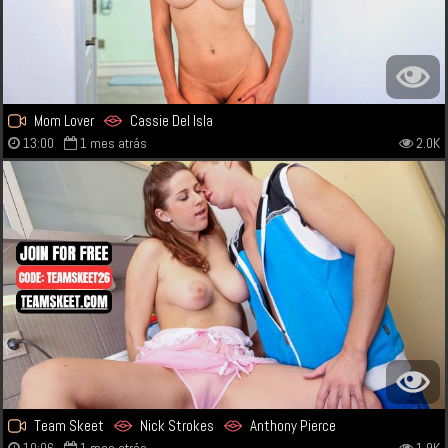
Mom Lover
Cassie Del Isla
13:00
1 mes atrás
2.0K
Team Skeet
Nick Strokes
Anthony Pierce