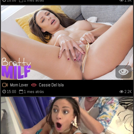
10:06
1 mes atrás
1.9K
Mom Lover
Cassie Del Isla
15:00
1 mes atrás
2.2K