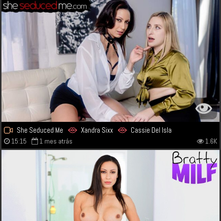
She Seduced Me
Xandra Sixx
Cassie Del Isla
15:15
1 mes atrás
1.6K