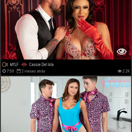
MYLF
Cassie Del Isla
7:59
2 meses atrás
2.2K