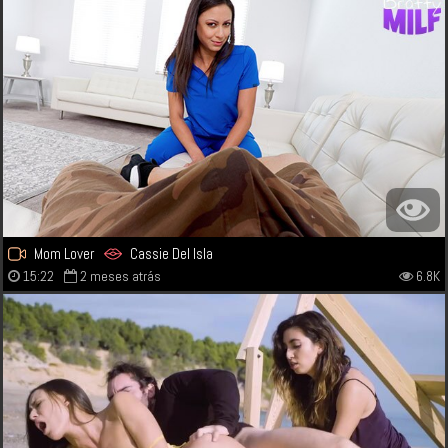
Mom Lover
Cassie Del Isla
15:22
2 meses atrás
6.8K