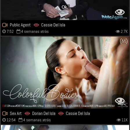
Public Agent
Cassie Del Isla
7:52
4 semanas atrás
2.7K
Sex Art
Dorian Del Isla
Cassie Del Isla
12:54
4 semanas atrás
11K