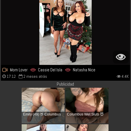
Mom Lover
Cassie Del Isla
Natasha Nice
17:12
2 meses atrás
4.4K
Publicidad
Emily (49) 🍑 Columbus
Columbus Wet Sluts 😈