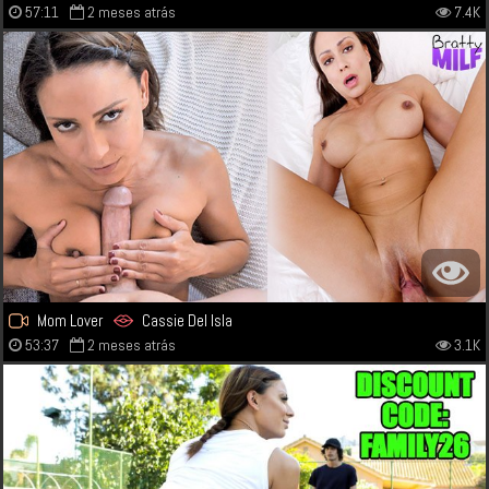
57:11
2 meses atrás
7.4K
Mom Lover
Cassie Del Isla
53:37
2 meses atrás
3.1K