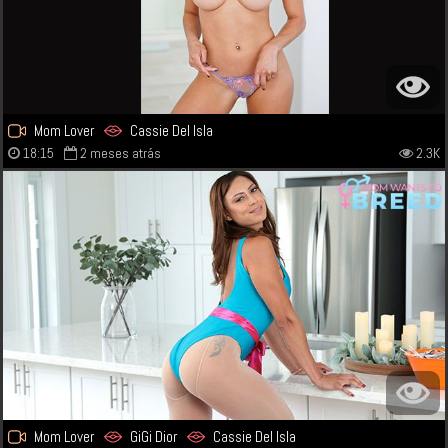
Mom Lover
Cassie Del Isla
18:15
2 meses atrás
2.3K
Mom Lover
GiGi Dior
Cassie Del Isla