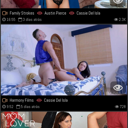
Family Strokes
Austin Pierce
Cassie Del Isla
16:55
3 días atrás
2.3K
Harmony Films
Cassie Del Isla
9:52
5 días atrás
728