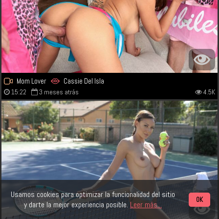
Mom Lover
Cassie Del Isla
15:22
3 meses atrás
4.5K
Usamos cookies para optimizar la funcionalidad del sitio
OK
y darte la mejor experiencia posible.
Leer más...