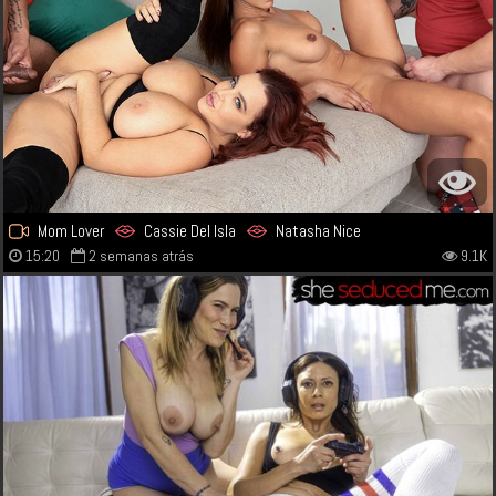
Mom Lover
Cassie Del Isla
Natasha Nice
15:20
2 semanas atrás
9.1K