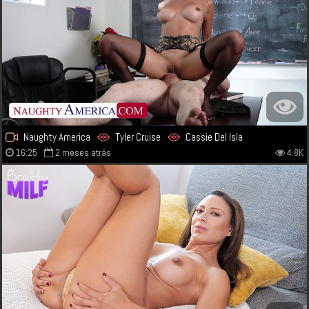
Naughty America
Tyler Cruise
Cassie Del Isla
16:25
2 meses atrás
4.8K