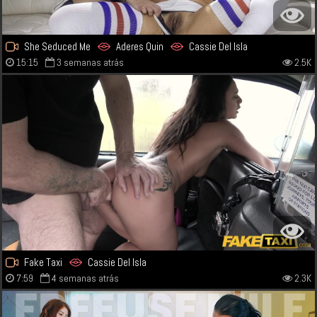
She Seduced Me
Aderes Quin
Cassie Del Isla
15:15
3 semanas atrás
2.5K
Fake Taxi
Cassie Del Isla
7:59
4 semanas atrás
2.3K