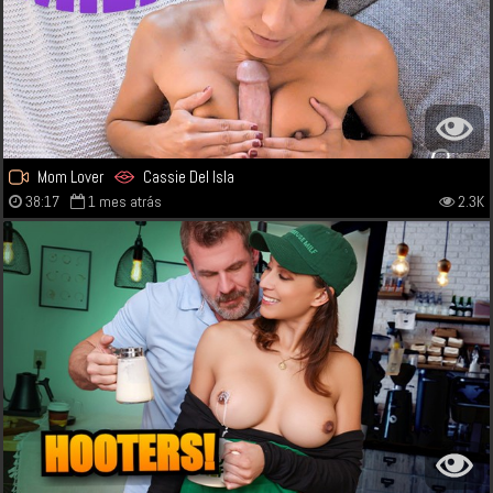
Mom Lover
Cassie Del Isla
38:17
1 mes atrás
2.3K