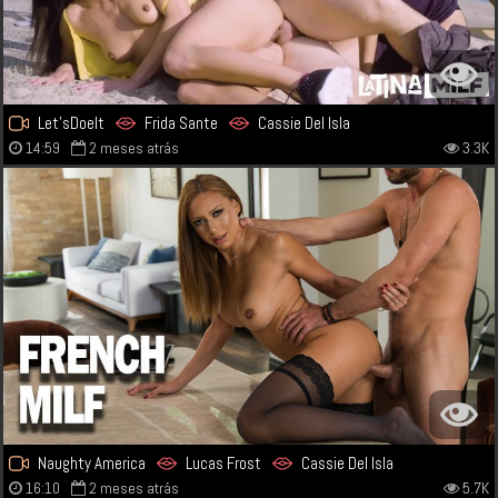
Let'sDoeIt
Frida Sante
Cassie Del Isla
14:59
2 meses atrás
3.3K
Naughty America
Lucas Frost
Cassie Del Isla
16:10
2 meses atrás
5.7K