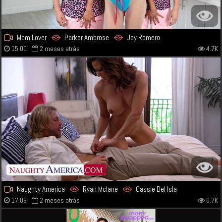
Mom Lover
Parker Ambrose
Jay Romero
15:00
2 meses atrás
4.7K
Naughty America
Ryan Mclane
Cassie Del Isla
17:09
2 meses atrás
6.7K