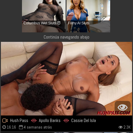
Columbus Wet Sluts 😈
Filthy AI Sluts
Continúa navegando abajo
Hush Pass
Apollo Banks
Cassie Del Isla
16:16
4 semanas atrás
2.3K