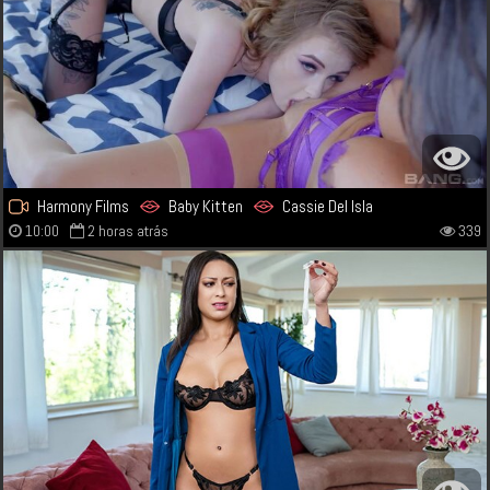
Harmony Films
Baby Kitten
Cassie Del Isla
10:00
2 horas atrás
339