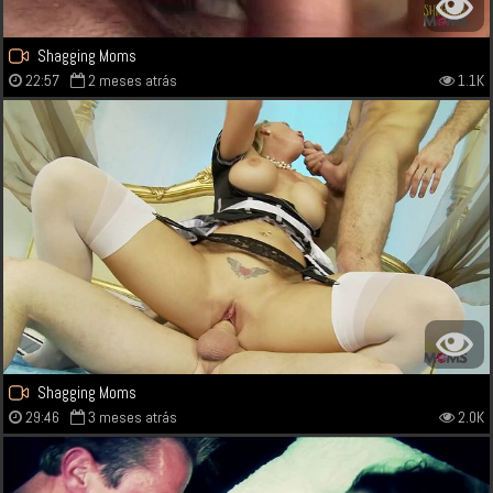
Shagging Moms
22:57
2 meses atrás
1.1K
Shagging Moms
29:46
3 meses atrás
2.0K