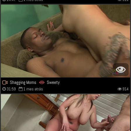
Shagging Moms
Sweety
31:59
1 mes atrás
914