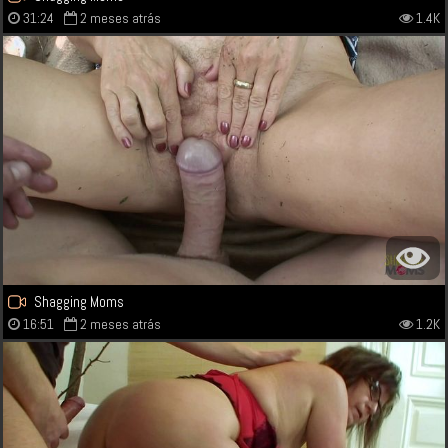
31:24
2 meses atrás
1.4K
Shagging Moms
16:51
2 meses atrás
1.2K