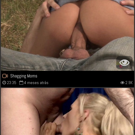
Shagging Moms
23:35
4 meses atrás
2.9K