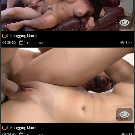
Shagging Moms
30:53
1 mes atrás
1.3K
Shagging Moms
24:47
1 mes atrás
811