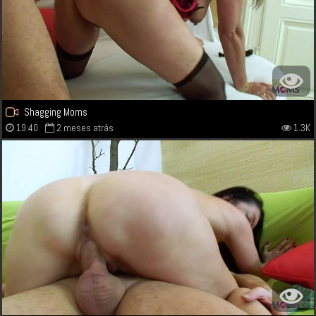
Shagging Moms
19:40
2 meses atrás
1.3K