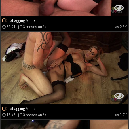
Shagging Moms
33:21
3 meses atrás
2.6K
Shagging Moms
15:45
3 meses atrás
1.7K