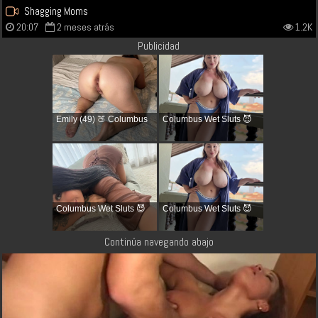
Shagging Moms
20:07
2 meses atrás
1.2K
Publicidad
Emily (49) 🍑 Columbus
Columbus Wet Sluts 😈
Columbus Wet Sluts 😈
Columbus Wet Sluts 😈
Continúa navegando abajo