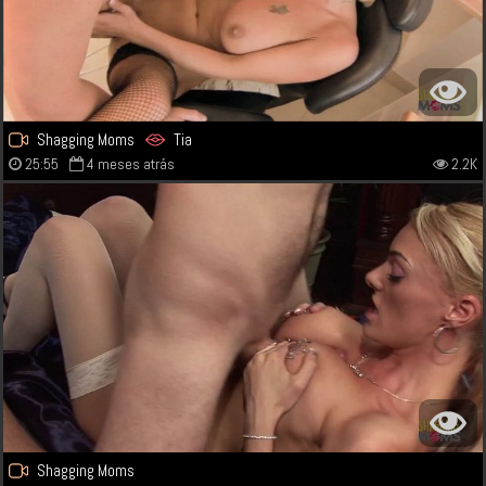
Shagging Moms
Tia
25:55
4 meses atrás
2.2K
Shagging Moms