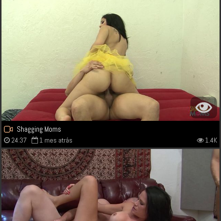
Shagging Moms
24:37
1 mes atrás
1.4K