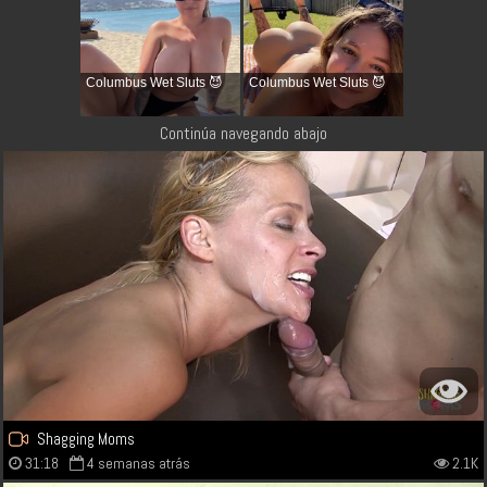
Columbus Wet Sluts 😈
Columbus Wet Sluts 😈
Continúa navegando abajo
Shagging Moms
31:18
4 semanas atrás
2.1K