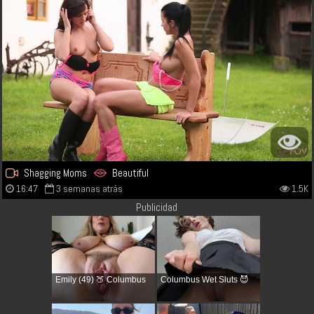
Shagging Moms
Beautiful
16:47
3 semanas atrás
1.5K
Publicidad
Emily (49) 🍑 Columbus
Columbus Wet Sluts 😈